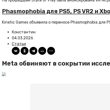
На прошедшей State of Play была анонсирована VR-игр
Phasmophobia для PS5, PS VR2 и Xb
Kinetic Games объявила о переносе Phasmophobia для PS5
Константин
04.03.2026
Статьи
Meta обвиняют в сокрытии иссле