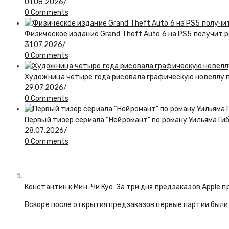
01.08.2026
/
0 Comments
Физическое издание Grand Theft Auto 6 на PS5 получит 
31.07.2026
/
0 Comments
Художница четыре года рисовала графическую новеллу по
29.07.2026
/
0 Comments
Первый тизер сериала “Нейромант” по роману Уильяма Ги
28.07.2026
/
0 Comments
Константин к
Мин-Чи Куо: За три дня предзаказов Apple п
Вскоре после открытия предзаказов первые партии были 