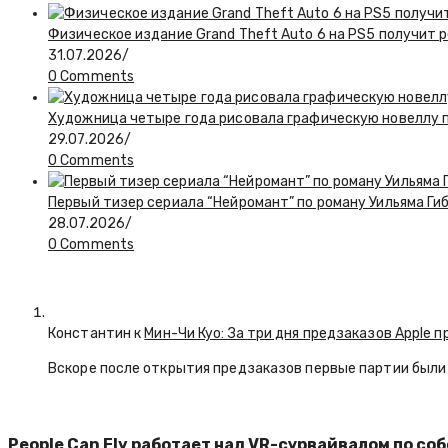
Физическое издание Grand Theft Auto 6 на PS5 получит 
31.07.2026
/
0 Comments
Художница четыре года рисовала графическую новеллу по
29.07.2026
/
0 Comments
Первый тизер сериала “Нейромант” по роману Уильяма Ги
28.07.2026
/
0 Comments
Константин к
Мин-Чи Куо: За три дня предзаказов Apple п
Вскоре после открытия предзаказов первые партии были 
People Can Fly работает над VR-сурвайвалом по с