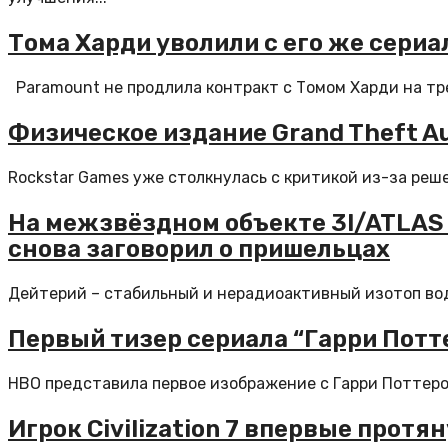
Тома Харди уволили с его же сери
Paramount не продлила контракт с Томом Харди на тре
Физическое издание Grand Theft A
Rockstar Games уже столкнулась с критикой из-за реше
На межзвёздном объекте 3I/ATLAS 
снова заговорил о пришельцах
Дейтерий – стабильный и нерадиоактивный изотоп водо
Первый тизер сериала “Гарри Потт
HBO представила первое изображение с Гарри Поттером
Игрок Civilization 7 впервые прот