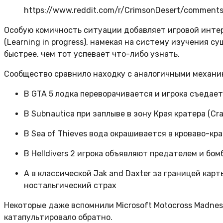
https://www.reddit.com/r/CrimsonDesert/comme
Особую комичность ситуации добавляет игровой интерф
(Learning in progress), намекая на систему изучения 
быстрее, чем тот успевает что-либо узнать.
Сообщество сравнило находку с аналогичными механик
В GTA 5 лодка переворачивается и игрока съедает
В Subnautica при заплыве в зону Края кратера (C
В Sea of Thieves вода окрашивается в кроваво-кр
В Helldivers 2 игрока объявляют предателем и бом
А в классической Jak and Daxter за границей кар
ностальгический страх
Некоторые даже вспомнили Microsoft Motocross Madnes
катапультировало обратно.