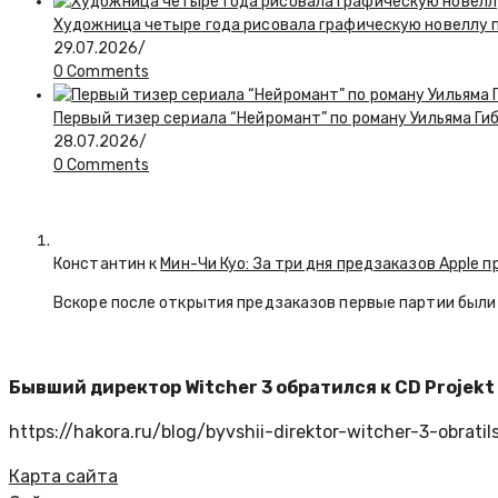
Художница четыре года рисовала графическую новеллу по
29.07.2026
/
0 Comments
Первый тизер сериала “Нейромант” по роману Уильяма Ги
28.07.2026
/
0 Comments
Константин к
Мин-Чи Куо: За три дня предзаказов Apple п
Вскоре после открытия предзаказов первые партии были 
Бывший директор Witcher 3 обратился к CD Projekt 
https://hakora.ru/blog/byvshii-direktor-witcher-3-obrat
Карта сайта