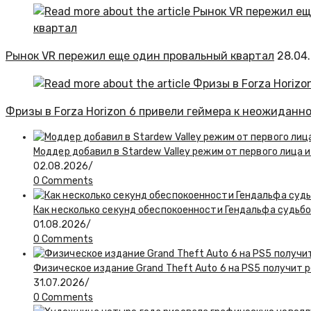
Рынок VR пережил еще один провальный квартал
28.04
Фризы в Forza Horizon 6 привели геймера к неожиданн
Моддер добавил в Stardew Valley режим от первого лица и
02.08.2026
/
0 Comments
Как несколько секунд обеспокоенности Гендальфа судьбо
01.08.2026
/
0 Comments
Физическое издание Grand Theft Auto 6 на PS5 получит 
31.07.2026
/
0 Comments