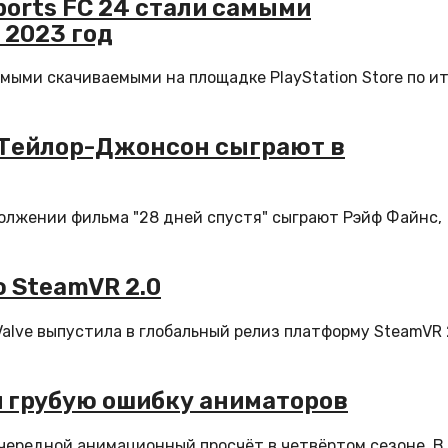
Sports FC 24 стали самыми
 2023 год
амыми скачиваемыми на площадке PlayStation Store по и
 Тейлор-Джонсон сыграют в
должении фильма "28 дней спустя" сыграют Рэйф Файнс,
 SteamVR 2.0
alve выпустила в глобальный релиз платформу SteamVR 
и грубую ошибку аниматоров
чередной анимационный просчёт в четвёртом сезоне. В