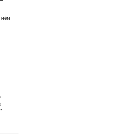
 нём
о
а
"