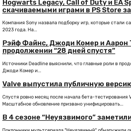
Hogwarts Legacy, Call of Duty и EA 
скачиваемыми играми в PS Store за
Компания Sony назвала подборку игр, которые стали с
2023 года. На...
Рэйф Файнс, Джоди Комер и Аарон
продолжении “28 дней спустя”
Источники Deadline выяснили, что главные роли в про
Джоди Комер и...
Valve выпустила публичную версию
Спустя ровно месяц после начала бета-тестирования V
Масштабное обновление призвано унифицировать...
В 4 сезоне “Неуязвимого” заметил
Поклонники мультсериала "Неуязвимый" обнаружили о