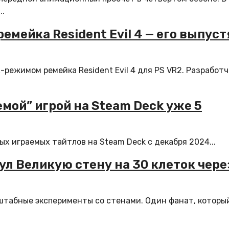
..
мейка Resident Evil 4 — его выпуст
режимом ремейка Resident Evil 4 для PS VR2. Разработ
ой” игрой на Steam Deck уже 5
мых играемых тайтлов на Steam Deck с декабря 2024...
нул Великую стену на 30 клеток чере
асштабные эксперименты со стенами. Один фанат, которы