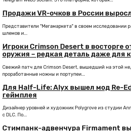
Продажи VR-очков в России выросли
Представители "Мегамаркета" в своем исследовании ра
шлемов и...
Игроки Crimson Desert в восторге
оружия – редкая деталь даже для
Свежий патч для Crimson Desert, вышедший на этой н
проработанные ножны и портупеи...
Для Half-Life: Alyx вышел мод Re-
геймплея
Дизайнер уровней и художник Polygrove из студии Ann
с DLC. По...
Стимпанк-адвенчура Firmament вый