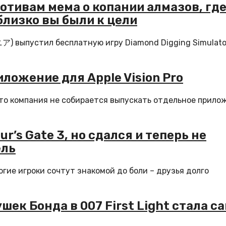
отивам мема о копании алмазов, гд
близко вы были к цели
) выпустил бесплатную игру Diamond Digging Simulato
иложение для Apple Vision Pro
 что компания не собирается выпускать отдельное прило
ur’s Gate 3, но сдался и теперь не
ель
огие игроки сочтут знакомой до боли – друзья долго
шек Бонда в 007 First Light стала с