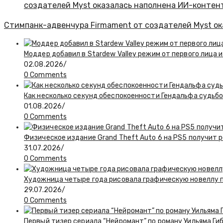
Стимпанк-адвенчура Firmament от создателей Myst о
Моддер добавил в Stardew Valley режим от первого лица и
02.08.2026
/
0 Comments
Как несколько секунд обеспокоенности Гендальфа судьбо
01.08.2026
/
0 Comments
Физическое издание Grand Theft Auto 6 на PS5 получит 
31.07.2026
/
0 Comments
Художница четыре года рисовала графическую новеллу по
29.07.2026
/
0 Comments
Первый тизер сериала “Нейромант” по роману Уильяма Ги