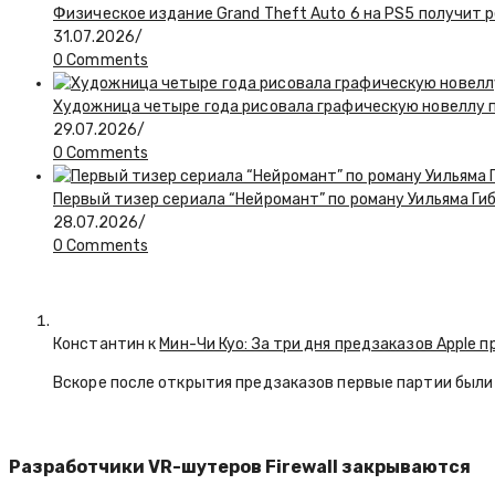
Физическое издание Grand Theft Auto 6 на PS5 получит 
31.07.2026
/
0 Comments
Художница четыре года рисовала графическую новеллу по
29.07.2026
/
0 Comments
Первый тизер сериала “Нейромант” по роману Уильяма Ги
28.07.2026
/
0 Comments
Константин к
Мин-Чи Куо: За три дня предзаказов Apple п
Вскоре после открытия предзаказов первые партии были 
Разработчики VR-шутеров Firewall закрываются